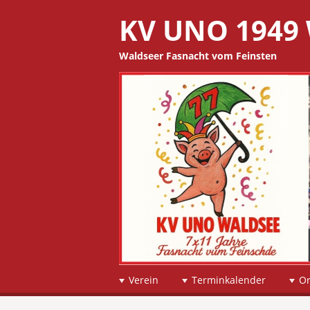
KV UNO 1949 
Waldseer Fasnacht vom Feinsten
☰
Menu
Verein
Terminkalender
O
Skip to content