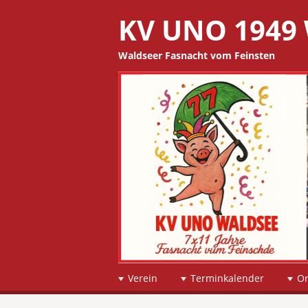
KV UNO 1949 
Waldseer Fasnacht vom Feinsten
☰
Menu
Verein
Terminkalender
O
Skip to content