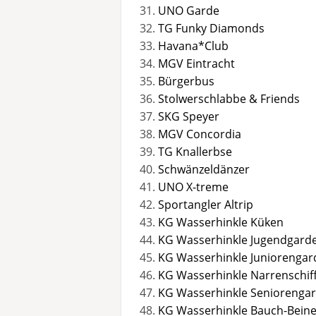
UNO Garde
TG Funky Diamonds
Havana*Club
MGV Eintracht
Bürgerbus
Stolwerschlabbe & Friends
SKG Speyer
MGV Concordia
TG Knallerbse
Schwänzeldänzer
UNO X-treme
Sportangler Altrip
KG Wasserhinkle Küken
KG Wasserhinkle Jugendgard
KG Wasserhinkle Juniorengar
KG Wasserhinkle Narrenschif
KG Wasserhinkle Seniorenga
KG Wasserhinkle Bauch-Bein