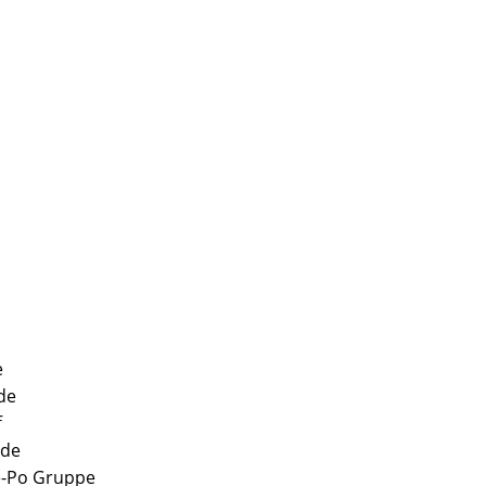
e
de
f
rde
e-Po Gruppe